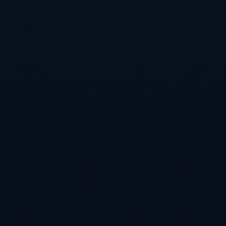
如运球、投篮、传球等，是一切进阶技巧的基石。多花时间进行高
质量的训练，对每一个动作精益求精，能显著提高比赛时的表现。
此外，多观看**比赛视频**，研究职业球员的打法和策略，同样有助
于理解篮球这项运动的深层次技巧。
为进一步提升球技，有目的的训练计划是必不可少的。在训练过程
中，可考虑分阶段设定目标，如一个月内提升**三分球命中率**，或
者在一场比赛中取得一定的**助攻数**。**案例分析**表明，那些对自
己有清晰训练计划的球员往往能更快地提升，并在比赛中保持稳定
的表现。
在实现目标的过程中，找一个志同道合的**训练伙伴**也会有所帮
助。与他人一起训练不仅能相互学习，更能激发竞争意识，从而取
得更好的进步。此外，不妨向有经验的教练请教，定期接受他们的
指导，可以有效地纠正技术上的错误，并得到专业的提升建议。