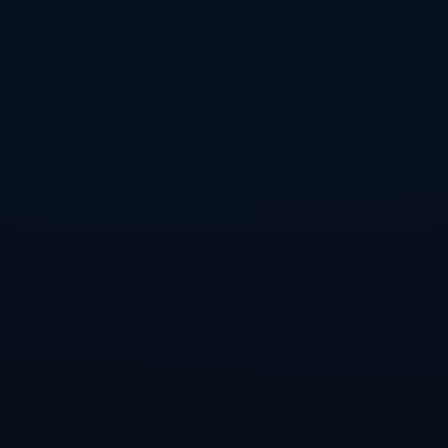
如根据自身情况进行一轮“差异化筛选”。可以从以下几个维度综合判
断平台是否适合自己：其一是版权与安全，优先选择拥有明确版权
声明、品牌可信度高的平台；其二是清晰度与延迟，如果对画质敏
感、喜欢实时互动，可在试用时重点留意画面稳定性与解说同步程
度；其三是费用结构，综合考虑单场付费、包月会员、季卡等不同
模式，避免临时充值反而花得更高；其四是功能与互动，例如是否
提供多视角、弹幕、聊天室、赛后剪辑、数据面板等增值服务，这
些往往决定了观赛是否“有氛围”；其五是多终端支持，确认手机、平
板、电脑、电视之间切换是否顺畅。