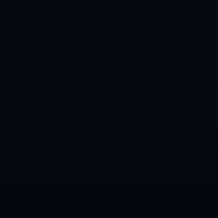
如何快速找到世界杯官网入口了解赛事信息
2026-08-09
卡塔尔世界杯最终排名揭晓 各队表现回顾与精彩瞬间回望
2026-08-09
2023世界杯小组赛分组及完整赛程一览
2026-08-09
关于我们
产品中心
新闻资讯
工程案例
公司专利
联系我们
0512-7955789
18751322600