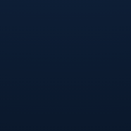
二综合视频与体育细分平台特色内容更丰富
除了传统意义上的体育直播平台，一些综合视频网站和细分体育社
区也在世界杯直播网站推荐平台大全中占据重要位置。综合类视频
平台的优势在于用户基数大、设备覆盖广、账号体系成熟，很多人
本身就拥有会员或常用账号，直接在已有生态内完成“赛前预告、赛
时直播、赛后回放与短视频集锦”的全流程观看体验。它们往往会推
出丰富的衍生内容，如球星访谈、热点解读、幕后花絮、纪录片
等，让观赛不再局限于90分钟。
体育细分平台则更偏向深度与互动。一些专注足球的社区平台，会
在世界杯期间提供战术板解析、数据可视化、实时胜率曲线等功
能，甚至还会结合世界杯直播平台自带的聊天室，聚集一批硬核球
迷进行即时讨论。有球迷回忆说，在某场焦点战中，他一边看直播
一边在评论区和其他用户讨论换人策略，教练刚做出调整，评论区