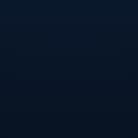
就刷屏分析其战术意图，这种实时互动感是传统电视上很难获得的
体验。
三免费与低门槛观赛渠道省钱但更考验甄别能力
在“2022世界杯直播网站推荐平台大全”中，许多用户格外关心免费
或低成本的观赛途径。这类平台有的会通过广告、赞助等方式覆盖
成本，有的则以部分场次免费、焦点战付费的形式运营。从观赛习
惯来看，“轻度球迷更适合免费或低门槛渠道”，比如只想看热门球队
或关键淘汰赛，对解说质量、画质等级要求不特别高，那么在合规
前提下选择门槛较低的平台，是合理且经济的方案。
一旦涉及到免费资源，甄别平台是否具有合法版权就显得尤为重
要。一些非官方渠道往往存在清晰度不稳定、临时断流、弹窗广告
过多甚至潜在安全风险等问题。曾有用户在搜索“2022世界杯直播网
站”时误点某不明站点，结果不仅广告遮挡画面，还在后台尝试安装
恶意扩展程序。由此可见，选择有一定知名度、口碑评价较好的平
台，哪怕少看几场比赛，也要优先保证账号与设备安全。
四多设备多场景观赛体验移动端与大屏如何取舍