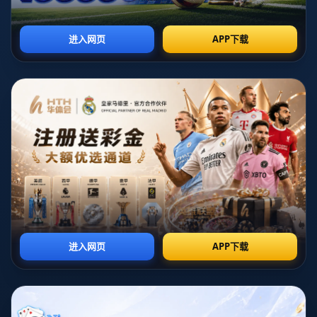
### **战术分析：进攻与防守的完美结合**
从射门数来看，巴拉多利德在进攻端略占优势，**比阿拉维斯多了2
次射门**。这表明在进攻上，巴拉多利德更积极，寻找更多的进攻机
会。这样的策略对他们有利，因为在高强度的比赛中，谁能制造更
多的射门机会，谁就更有可能打破僵局。
然而，**射正数的持平**（4-4）则显示出阿拉维斯在防守反击中的
强大实力。尽管巴拉多利德的射门更多，但阿拉维斯能够以相同数
量的射正甚至有可能威胁对方球门，说明他们在控制比赛节奏和把
握射门时机上做得极为出色。