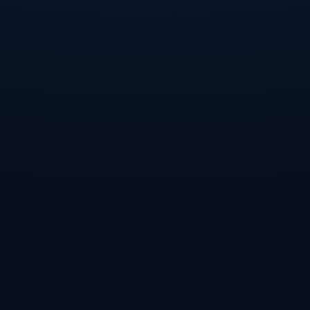
### **关键时刻：如何把握得分机会**
在足球比赛中，创造机会固然重要，但如何将机会转化为进球同样
关键。在这一点上，阿拉维斯显然展示出他们深厚的功底。通过将
射门数和射正数对比，我们可以看到他们在有限的射门机会中，成