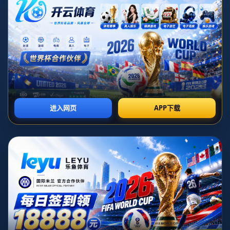
射门数达到了22次**，其中阿拉维斯贡献了10次，而巴拉多利德有
12次。**双方射正数均为4次**，显示出两队在进攻效率上的相近。
本场比赛不仅为球迷们带来了精彩的视觉盛宴，更值得深思的是每
一个数据所传达的比赛信息。通过对这些数据的详细分析，我们可
以更加深入地理解这场比赛的战术布置和各自的优势所在。