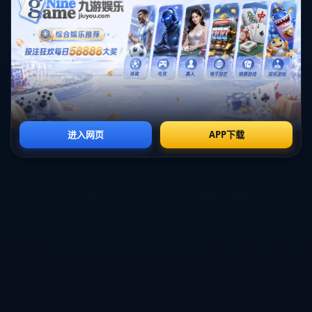
赛，可以看到队中多名球员在个人能力上的杰出发挥。无论是中场
的组织，还是前锋的终结，球员们均展现出高超的个人技术。
特别是在此次轰入8球的比赛中，多名球员不仅贡献进球，更在创造
机会、策划进攻中扮演了关键角色。像是球队的领军人物，在关键
时刻总能做出正确选择，有效带动全队进攻节奏。
此外，球员间的相互支持和激励也是不可忽视的因素。队内氛围良
好，大家在场上愿意为彼此的发挥提供帮助，形成了一个正向的能
量循环。这种相互促进的关系，极大提升了球队在场上的整体表现
与士气。
4、对德甲联赛的影响
拜仁慕尼黑的这一纪录不仅提升了球队自身的信心，也对德甲联赛
其他球队形成了挑战和影响。随着拜仁在进攻端的统治，他们的表
现势必会对竞争对手的心理产生重大压力。
其他球队在面对拜仁时，可能会不得不重新审视自身的防线配置和