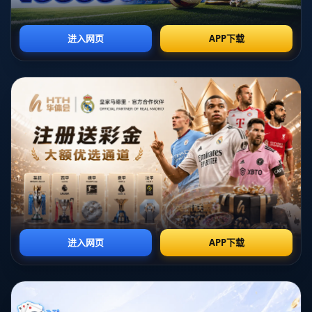
2、进攻战术创新
拜仁慕尼黑在进攻战术上不断求新求变，时常采用多变的阵型和灵
活的进攻手段。吸引对手的防线拉开并寻找空档，是他们的一项战
术核心。本赛季半场8球的成就，正是源自他们在进攻战术上的创新
和成功实施。
在比赛中，拜仁不断利用边路传中和快速的二次进攻来撕扯对方防
线。球队的前锋在对方禁区内的活动范围也相对广泛，做到随时能
够接应队友的传球，形成合围之势。如此的高效进攻模式，让对手
几乎无从招架。
此外，拜仁在休赛期引进的几名新球员也为进攻战术注入了新鲜血
液。这些青年才俊的加入，不仅提升了球队的整体竞技水平，也使
得战术选择更加多元化，有效打破了对手的防线布局。
3、球员个人表现突出
拜仁慕尼黑的成功，离不开每位球员的出色表现。通过这一轮比