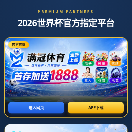
公司新闻
常见问题
拜仁慕尼黑半场轰入8球创纪录成首支九轮内打入34
球球队
发布时间：2026-06-12T08:30:52+08:00
人气：
拜仁慕尼黑在最近的比赛中创造了历史，自半场轰入8球的壮举，令
他们成为首支在九轮联赛内打入34球的球队。这一惊人的记录不仅
显示了球队在进攻端的强大火力，也反映出他们在战术执行和球员