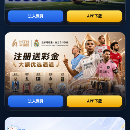
利。
2、心理备战不可或缺
心理备战在客场比赛中起着至关重要的作用。科隆的球员必须克服
客场环境带来的压力与挑战，在心理层面保持高昂的斗志与积极的
心态。教练团队和心理辅导员通常会为球员提供心理支持，帮助他
们克服紧张情绪，保持冷静。
此外，对于一些年轻球员，面对主场观众的嘘声和对手的挑衅可能
会造成心理负担。因此，团队会进行多次模拟赛和心理训练，让球
员在模拟的压力环境中锻炼自己的心理韧性，提升在逆境中的应变
能力。
这种心理上的备战，不仅仅是为了增强球员的信心，更是为了确保
他们在关键时刻能够做出正确的判断与决策。科隆的球员在经过充
分的心理准备后，会在比赛中展现出更为坚定的信心和更强的抗压
能力，从而增加夺得胜利的几率。