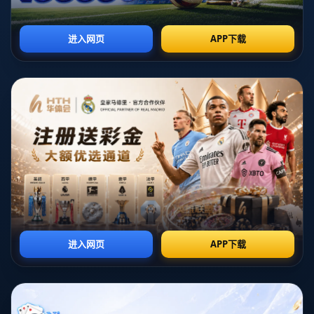
此外，球员的个人状态和伤病问题也是西蒙尼面临的挑战。近几个
赛季，马竞的核心球员频繁受伤，影响了战术的执行与人员配置。
这种情况使得西蒙尼的战术安排受到限制，球队的表现不如预期。
综上所述，西蒙尼面临着极大的压力，外界对他的解雇呼声愈加高
涨。
2、马竞的战绩瓶颈
随着西甲联赛的进行，马竞的战绩逐渐显露出不如以往的态势，球
队常常在关键比赛中失利。对比以往的冲击力，如今的马竞在进攻
端和防守端均表现平平，整体的战术协调性也显得欠缺。这种持续
的战绩下滑不仅让球队失去了竞争力，更让球迷对球队的未来感到
失望。
在西甲联赛的积分榜上，马竞的名次逐渐下降，甚至在某些时刻被
同城对手皇家马德里远远甩开。对于马竞来说，久而久之的低迷表
现难以让球队保有争夺冠军的希望，球迷和媒体对西蒙尼的期待也
逐渐减弱。尽管西蒙尼曾带领球队创造奇迹，但在本赛季，球队的
表现与他的历史成就形成了鲜明对比。