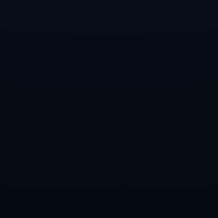
种复杂因素，以确保球队能够脱离目前的困境。
总结：
综合来看，马竞是否会对西蒙尼采取解雇措施主要取决于球队的整
体表现、管理层的决策方向以及市场对于波切蒂诺的反响。随着赛
季的深入，球队必须迅速找到解决方案，重拾战斗力和竞争力，否
则在西甲和欧战中的前景都将岌岌可危。
未来在这样的背景下，马竞如果能够引入波切蒂诺，无疑将为球队
注入新的活力和希望。然而，无论选择如何，重建之路注定充满挑
战，球队需要在调整中找到新的平衡，实现可持续发展。
上一篇 : 图赫尔终止与曼联谈判 今夏将不执教任何球队的决定解读
下一篇 : 意大利现役国脚中谁是当今最出色的足球明星分析与比较
推荐新闻
返回列表
阿拉维斯与皇家贝蒂斯激情对决球衣展示引发球迷热烈讨论
2026-08-09
状态神勇 赵心童力克奥沙利文挺进斯诺克世锦赛决赛
2026-08-09