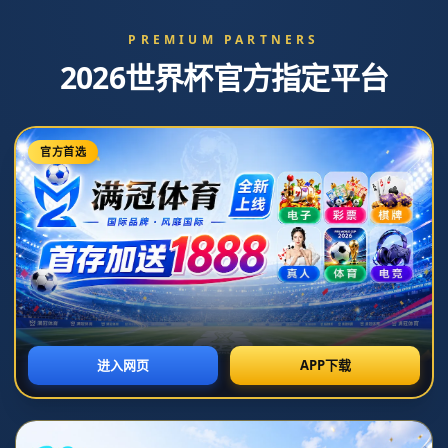
公司新闻
常见问题
全面解析世界杯预测平台：精准预测赛事走势
发布时间：2026-06-12T08:30:52+08:00
人气：
每到世界杯周期临近，各类世界杯预测平台都会迅速升温，从简单
的比分竞猜到复杂的模型分析，既吸引球迷参与互动，也在悄然改
变大众观看比赛的方式。很多人以为预测只是“运气游戏”，但真正成
熟的平台背后，往往有一整套数据体系和算法逻辑。如果不了解这