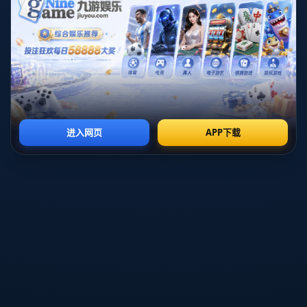
放大或扭曲。较为专业的平台会先将赔率转换为
隐含概率
，再进行
利润校正、情绪因子剔除，最后与自有模型的输出进行对比。如果
平台发现某场比赛的市场隐含概率与自身模型差异过大，就会进一
步审视数据是否遗漏关键因素，例如突发伤病、临场战术调整等。
通过这种校正机制，预测平台可以尽量在“市场共识”与“模型判断”之
间找到平衡。