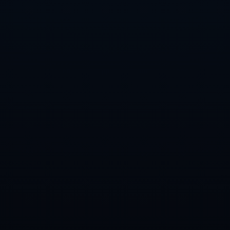
2018世界杯的举办国俄罗斯如何成为世界足球盛事的舞台
2026-08-09
姆巴佩的世界杯征程：从潜力新星到全球足球巨星的荣耀之路
2026-08-09
宝刀不老，哈维晒照参与国际足联在墨西哥举办的足坛传奇赛
2026-08-09
关于我们
产品中心
新闻资讯
工程案例
公司专利
联系我们
0512-7955789
18751322600
Copyright 2024
问鼎娱乐官网-问鼎娱乐下载-问鼎娱乐官方网站
All Rights by