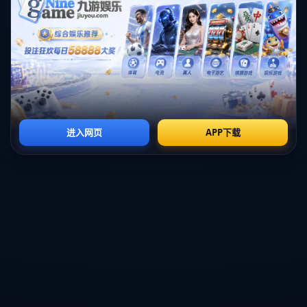
**竞技体育精神**强调公平竞争、团结合作。然而，运动员自身也具
有对于荣誉的追求。当面对金牌共享的提议时，许多运动员可能出
于对自身努力的尊重而选择拒绝。美国跳高选手的决定也可能是基
于这样的考量。不可否认的是，无论是哪国选手，他们为此付出的
努力和汗水值得尊重。
尽管有网友将此次事件与**中美金牌竞赛**联系在一起，但我们需要
意识到，金牌并不是评价一国体育实力的唯一标准。各国在推动体
育事业发展的同时，也应注重体育精神的弘扬，以及通过体育促进
国际间的理解与合作。