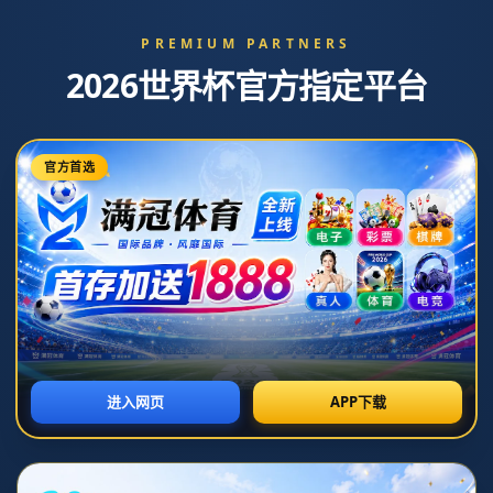
公司新闻
常见问题
2023赛季欧洲冠军联赛最新积分榜揭晓 各队争夺战
愈发激烈
发布时间：2026-06-12T08:30:52+08:00
人气：
随着2023赛季欧洲冠军联赛的深入，各支球队的争夺战愈发激烈，
积分榜的动态变化不仅彰显了各队的实力和战术，也让球迷们的关
注度持续攀升。各个组别中的强队纷纷展现出色的竞技状态，升级