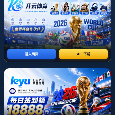
与淘汰的边缘更是让比赛充满悬念。本文将从四个方面详细探讨积
分榜的现状，球队表现的背景、争夺战的激烈程度、各个球队间的
竞争策略，以及未来比赛走势的预判，力求为读者提供全面的分析
与洞察。
1、积分榜现状分析
2023赛季的欧洲冠军联赛积分榜公布后，各队的表现定格在了这个
关键时刻。积分榜的变化意味着球队之间的差距在不断缩小，从目
前的排名来看，传统强队与新兴劲旅的较量让整个赛季变得更加耐
人寻味。尤其是一些小组中的竞争异常激烈，前几名和后几名之间
的积分差距往往只是一场比赛的结果。
而在小组赛阶段，各支球队纷纷显现出各自的特点。有的球队选择
稳守反击，依赖快速的反击战术争取进攻机会；而另一些球队则积
极展开控球战术，力图通过不懈的传球和跑动来撕破对方防线。这
样的多样打法使得比赛更加精彩，也让积分榜的走势变得扑朔迷
离。
当我们查看积分榜时，可以看到许多硬仗的结果。例如多支球队同