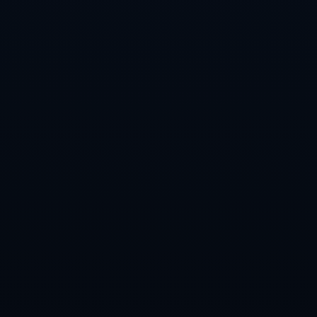
季，老特拉福德多次出现“机会有、进球难”的尴尬场面，让不少支持
者对球队争冠前景忧心忡忡，如今一位赛季48场52球的高效杀手登
陆梦剧场，或许能再次点燃球场的进球欢呼。尽管这笔交易仍存在
风险，但在现代足球里，想要重回顶级舞台，没有任何一支豪门可
以在转会市场上“省钱走捷径”。曼联已经在中后场多线补强，如今锋
线的最后一块拼图终于到位，新赛季的红魔能否在英超和欧战重新
展现豪门风采，很大程度上将取决于约克雷斯是否能在这片最残酷
也最耀眼的舞台上，延续那份“48场52球”的疯狂。
上一篇 : 全国职业围棋赛场 年轻棋手接连失利
下一篇 : 拜仁主场险胜圣保利 萨内双响凯恩传射立功
推荐新闻
返回列表
全面指南：如何进行世界杯赛事下注
2026-08-08
C罗渴望与儿子共同参赛展现父子情深与追梦动力
2026-08-08
鲁尼：教练生涯艰难时刻 我将寻求突破增强球队士气
2026-08-08