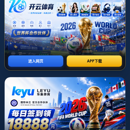
待体检和官宣。据悉，这位瑞典射手将在未来几天飞抵曼彻斯特接
受体检并签约，他有望成为曼联新赛季锋线上的头号火力点。上赛
季，约克雷斯为葡萄牙体育各项赛事出战48场，狂轰52球并送出多
次助攻，这份恐怖的效率直接把他推上了今夏转会市场的聚光灯，
也解释了为什么曼联愿意为他砸下重金。
约克雷斯的名字对于英格兰球迷并不陌生，他出道于瑞典布罗马波
卡纳，之后辗转布莱顿、圣保利和考文垂，直到加盟葡萄牙体育之
后才真正迎来职业生涯的“爆炸期。上赛季在葡超和欧战赛场，他展
现出极强的终结能力和极高的战术适配性：48场52球的恐怖数据不
仅包括联赛中的关键破门，也有在欧战中的高光表现。这种“场均一
球有余”的火力，让渴求进球的曼联管理层几乎没有犹豫。此前一个
赛季，曼联在英超的总进球数远低于争冠和争四对手，锋线疲软成
为球队战绩起伏的最大隐患。上赛季拉什福德状态起伏、霍伊伦德
尚在适应英超节奏，球队长时间在进攻三区陷入“打不开局面”的困
境，约克雷斯的到来被视作是对这一顽疾的精准补强。