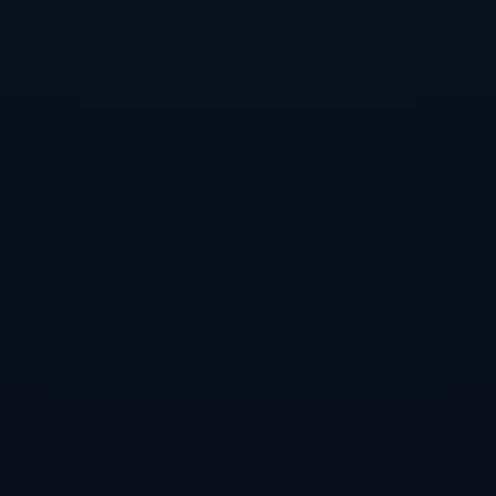
此外，92欧洲杯还出现了其他让人难以忘怀的比赛，比如瑞典队与
法国队的较量，这场比赛同样是进攻与防守的较量。瑞典队在主场
观众的支持下，展现出极强的主场气势，最终主场作战的瑞典队在
这场激情四溢的比赛中找回了自信与荣耀，成为了小组出线的重要
一役。
4、赛事的影响与遗产
92欧洲杯的成功举办在全球范围内引发了对足球的关注，提升了各
国足球的发展热情。尤其是对于丹麦队来说，他们的胜利不仅是国
家荣誉的象征，更是激励了无数青少年投身于足球事业，为后来的
足球发展奠定了基础。丹麦队的成功激发了更多国家努力追求足球
的目标，改变了欧洲足球格局。
同时，92欧洲杯也成为了许多足球从业者及球迷心中的一部经典典
籍。赛事中所展现的团结、拼搏、奋斗的精神将传承下来，激励着
后来的年轻球员追求自己的足球梦想。特别是如米哈伊尔·拉德克这
样的球员，成为了未来一代足球运动员的楷模，继续在他们的职业
生涯中发光发热。