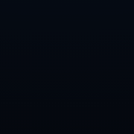
深入解析世界杯盘口预测走势与技巧
2026-08-09
2026世界杯下注攻略与技巧全面解析
2026-08-09
2024年度足球联赛上座数排行 英超居首美职联紧随其后
2026-08-09
关于我们
产品中心
新闻资讯
工程案例
公司专利
联系我们
0512-7955789
18751322600
Copyright 2024
问鼎娱乐官网-问鼎娱乐下载-问鼎娱乐官方网站
All Rights by