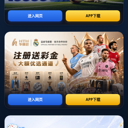
胜多支强队，显示了他们的战术灵活性和球员的个人能力。凯恩的
进球能力依然卓越，与福登等年轻球员的出色表现，让英格兰队焕
发出新的活力和希望。
2、冷门球队的崛起
在历届世界杯中，冷门球队的崛起经常成为话题，而2022年卡塔尔
世界杯同样也不例外。摩洛哥队在本届赛事中表现抢眼，成为首个
晋级四强的非洲球队。他们的防守战术坚固，不少比赛在艰难的情
况下展现出惊人的韧性。
此外，沙特阿拉伯队在小组赛中以2:1逆转击败阿根廷，成为本届世
界杯的最大黑马，短时间内引发了全球媒体的热议。尽管未能进一
步晋级，但他们的表现激励了无数低排名国家的球队。这样惊艳的
表现，改变了人们对弱队的看法，让更多球队在未来能够充满信
心。
日本队同样如破竹之势，在小组赛中以逆转战胜德国和西班牙，让
世界刮目相看。虽然在最后阶段遭遇淘汰，但他们积极的进攻和顽