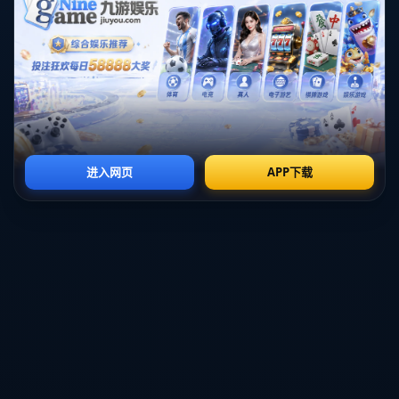
强的防守精神，展现了他们强大的实力与潜力。
3、精彩赛事瞬间
2022卡塔尔世界杯期间，众多精彩的比赛瞬间令球迷们热血沸腾。
从小组赛的紧张争夺到淘汰赛的激烈对抗，每一场比赛都充满了戏
剧性。特别是阿根廷与法国在决赛中的对决，令全球观众屏息以
待，最终阿根廷经历了点球大战胜出，上演了一场经典对决，不仅
增添了世界杯的丰厚历史，也让人们对于梅西的伟大有了新的认
知。
除了决赛，四分之一决赛中，巴西与克罗地亚的较量也同样值得铭
记，经过加时赛后，克罗地亚在点球大战中成功逆转，展现了他们
的坚韧求胜欲望。许多个人英雄主义的瞬间，令人感动，更增添了
世界杯的传奇色彩。
同时，比赛中的多次进球也给人留下了深刻印象，诸如姆巴佩的进
球、梅西的妙传等，都是竞技体育中最为璀璨的瞬间。这些经典瞬
间不仅让人感受到足球的魅力，也使赛事的商业价值得到了极大的