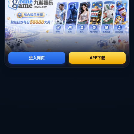
**4. 总结与展望**
本轮西甲比赛中，球员们用他们的硬实力和非凡表现诠释了何为足
球的魅力。从**奥尔莫**和**佩德里**的中场核心作用到**吉罗纳团队
**出色的全员发挥，每一个细节都在向球迷展示着足球的无穷魅力。
这些球员不仅是他们所在球队的支柱，更为整个西甲联赛增添了无
尽的**精彩看点**。通过对这些球员表现的分析，我们可以期待未来
的每一个比赛日都充满惊喜与挑战。