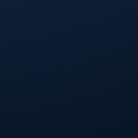
在线留言
*
姓名：
*
电话：
*
邮箱：
*
内容：
提交信息