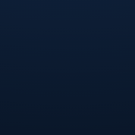
A平台单场限额更高 且中途可部分提前结算 对重注玩家而言 A平台的