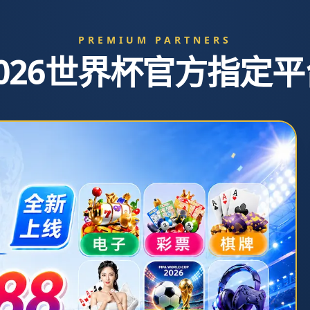
闻资讯
联系我们