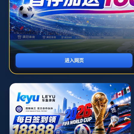
「2026年世界杯投注平台
发布时间：2026-06-12T08:30:52+08:00
人气：
2026年世界杯投注平台排行榜及其优劣分析
随着2026年世界杯临近 各类世界杯投注平台已经悄然进入竞
通玩家与资深玩家长期使用的却并不多 对于想在2026世界
又能提供丰富玩法的投注平台 成为比研究球队阵容还要重要的
显得尤为关键
综合型世界杯投注平台的核心特征
目前在各类排行榜中 位居前列的2026年世界杯投注平台大