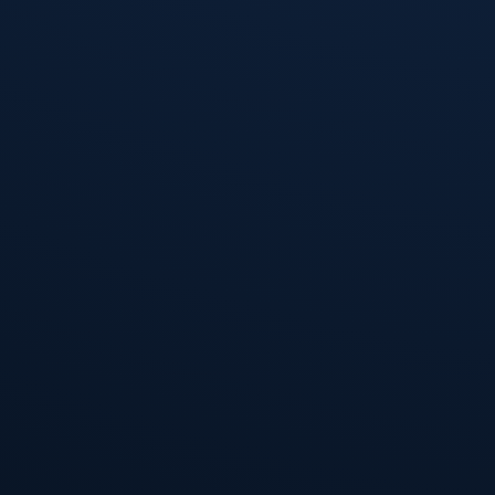
门小组赛中于A平台下注相同盘口 回报率仅比B平台低一点 但
综合体验反而更优