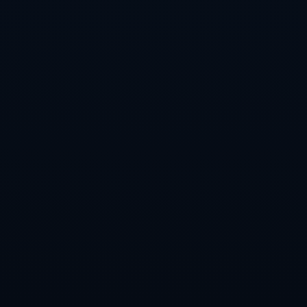
其在世界杯这样高并发 匹配密集的赛事周期 平台在高峰期是否卡顿
长期运营的平台 在前几届大赛中积累了充足经验 往往会提前扩容服务
加载速度 相反 新平台或未经充分压力测试的系统 很可能在热门赛事开
这类负面体验会迅速反映到排行榜和口碑评价中 实际上 很多老司机在
洲际大赛期间的稳定性评价 而非只看当下的广告宣传
关加奖 以及老用户回馈等活动 这些促销在榜单介绍中往往被当作加分
限制 提款前必须完成某些任务等 对于普通用户而言 如果只被大额奖金
真正提取 因此 在参考2026年世界杯投注平台排行榜时 需要学会阅
键字 更合理的做法是 选择那些规则清晰 对流水要求适中 并允许用户自
 用户友好度佳