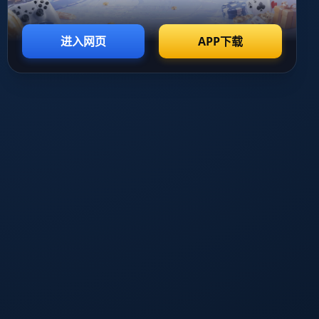
热门文章
最新文章
了解世界杯竞猜平台，畅享足球盛宴
深入
2026-06-12T08:30:52+08:00
20
全面解析世界杯球队实力对比与分析
哪里
2026-06-10T08:31:01+08:00
20