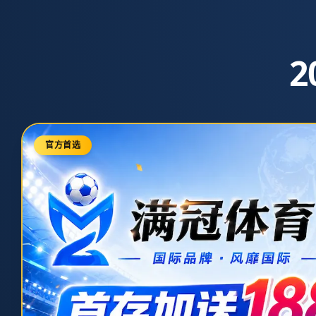
问鼎娱乐下载
网站首页
关于我们
产品服务
新