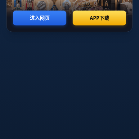
斯、萨卡和特罗萨德联袂出击，中场则由赖斯坐镇身后，厄德高与哈弗