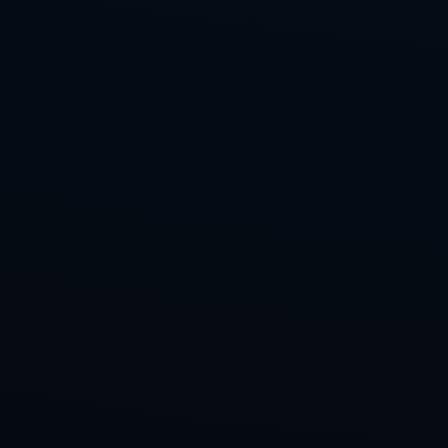
旅。阿森纳单场6人建功也是欧冠自改制以来极为罕见的场景
在“几乎”“差一点”的苦涩记忆，正在被这支愈发成熟、愈发
赛后数据统计显示，阿森纳在控球率、射门次数、射正次数和
到了惊人的4.9，而全队依靠高效的终结能力将这一数字转
愧；萨卡、热苏斯、特罗萨德等人也都有进球或助攻入账，
定性与层级感远胜以往，赖斯的加盟和萨利巴的成长，让这支
掰手腕的底气。
从温格时代屡屡倒在淘汰赛门前，到几乎被挤出欧洲顶级舞台
真正意义上的“重建与进化”。这场对埃因霍温的屠杀当然不
晚，阿森纳用一场创造33年纪录的大胜向整个欧洲宣告：那
上一篇 : 解盛岩砍下20分 朱星辰闪耀全场
推荐新闻