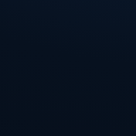
取得梦幻开局后，阿森纳丝毫没有收手的意思，酋长球场的主
钟，赖斯在中场完成关键拦截后迅速出球，厄德高得球后用
上，面对门将冷静推射，将比分改写为2比0。短短20多分
埃因霍温试图通过压缩中场空间来限制挪威人，但阿森纳如今
提供了极大的安全感，而哈弗茨的跑动也分担了对厄德高的
而当对手尚未调整好心态时，阿森纳的第三次致命打击已经到
杀入禁区，面对夹防选择巧妙横传中路，后点包抄的哈弗茨顺
质疑的哈弗茨的信心。阿森纳上半场的进攻行云流水，三粒
执行层面的成熟度和多样性。反观埃因霍温，尽管在控球时间
域时，都会遭遇萨利巴和赖斯的联手拦截，毫无办法撕开枪