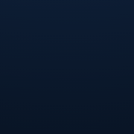
。开场哨响，阿森纳延续新赛季以来高位压迫和快速传导的风格，几乎
到第9分钟，萨卡右路内切后打出一脚质量极高的远射，门将扑救脱
早早打开胜利之门。这记看似“常规”的进球，实则是阿森纳整体战术
心理优势。