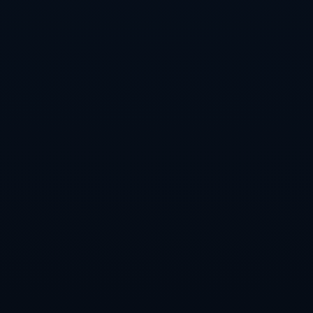
真正意义上的反扑节奏。
随着末节时间不断流逝，胜负悬念基本被提前杀死。凯尔特人主帅
开始适当轮换主力，减少伤病风险的同时也给替补球员一些表现机
会。波尔津吉斯的30+8数据已经足够耀眼，他在下场时受到全场球
迷的起立鼓掌，现场响起的“MVP”呼声此起彼伏。这场比赛不仅是他
数据上的一次爆发，更是他完美融入凯尔特人体系的又一强有力证
明——当他的投射和终结都处于高水准时，波士顿的上限明显被进
一步拉高。而太阳这边，杜兰特依旧打满关键时段，并把个人得分
累积到30分，但从他走下场那一刻的神情来看，更多的是无奈和疲
惫。
从技术统计和场面观感上看，这是一场风格与体系的对比。凯尔特
人展现的是现代篮球中最具代表性的“五外”与空间拉扯：内线具备三
分威胁，外线锋线具备持球和终结能力，后场则担当防守与控场双
重角色。球队在任何一个回合都可以让不同的人站出来执行进攻任
务，这种多样性让防守方极其难以针对。而太阳更多依赖杜兰特和
布克的个人能力，缺乏足够稳定的团队化运转，当面对顶级防守体
系时，个人英雄主义的代价便显得尤为沉重。此役正是这一差异的