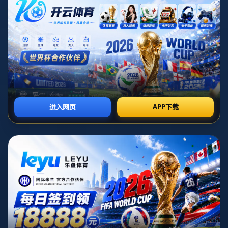
吉斯和杜兰特之间的数据争锋——前者砍下30分8篮板的高效表现，
后者则以30分的孤胆输出难挽败局。这场原本被外界视作势均力敌
的强强对话，最终却在凯尔特人的整体性和双星发威下，呈现出一
边倒的走势。
从开局阶段就能看出两队的气质差异。凯尔特人从跳球那一刻起便
牢牢掌控比赛节奏，波尔津吉斯的高位挡拆和顺下成为进攻端的首
要武器。凭借身高与投射的双重优势，这位拉脱维亚内线不断在外
线和中距离完成高难度投篮，同时多次借助队友掩护完成顺下暴
扣，让太阳内线防守顾此失彼。首节比赛，波尔津吉斯便火力全
开，几乎包揽球队大部分有威胁的进攻回合，无论面对努尔基奇还
是对位换防而来的锋线，他都能利用身高、手感和脚步毫不费力地
得分。凯尔特人通过一波又一波的高质量进攻回合建立起领先优
势，而太阳则更多依靠杜兰特的个人能力苦苦支撑。
杜兰特的竞技状态依旧在线，他在进攻端展现出全能得分手的所有
武器：中距离干拔、三分急停、低位背身单打以及转换过程中张弓
搭箭的快速出手，招招致命。每当太阳进攻陷入停滞，杜兰特总能
以个人能力强行打破僵局。但这也正是太阳的难处所在——他们在