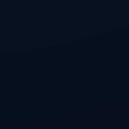
*
内容：
提交信息