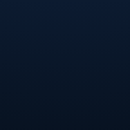
誉，包括欧冠冠军和再次冲击世界杯，而不是执着于某一个个人奖项。