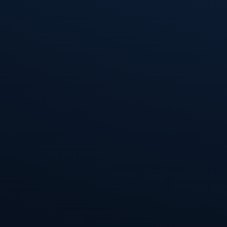
他曾多次表示，自己的终极目标是帮助球队赢得更多集体荣