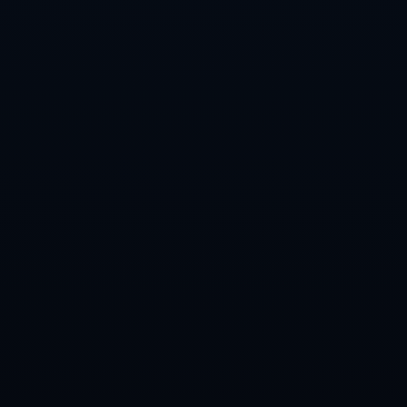
上一篇 : 欧战积分最新排名：英超20.9分稳居榜首，意甲西甲激烈竞争次席
下一篇 : 40岁C罗或加盟利雅得新月即将官宣 世俱杯首战迎战皇马
返回列表
07
皇马送别安帅倒计时27天：筹备表彰仪式，友好告别
2026-08-07
07
从2002年世界杯的辉煌到历届赛事回顾韩国队的足球历程与梦想
2026-08-07
07
2010年南非世界杯完整比分与各场次战绩详细查询指南
2026-08-07
讯
工程案例
公司专利
联