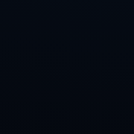
推荐新闻
加西亚边路助攻 张昱杰劲射破门完成反超
2026-08-
2023世界杯决赛完整赛程一览
2026-08-
曼城战术布局深度解析力争在主场击败利物浦的关键因素
2026-08-
关于我们
产品中心
新闻资