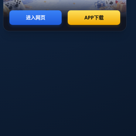
热门文章
最新文章
了解世界杯竞猜平台，畅享足球盛宴
深入
2026-06-12T08:30:52+08:00
20