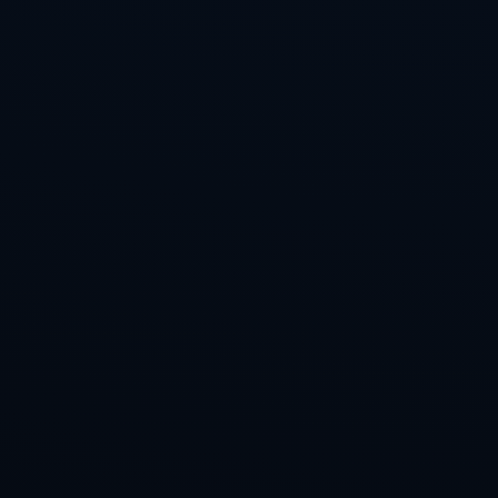
随着赛季进入关键阶段，关于金球奖的讨论只会愈演愈烈，
前给出“谁更配得上”这一问题的答案。姆巴佩无可避免地会
自己设定了基本原则：不参与竞争性的言语争锋，不给自己
乐部双重重任的超级球星而言，这种谨慎也许并非冷漠，而
可以预见，无论本年度金球奖最终花落谁家，姆巴佩都会继
金球奖既是追逐的目标，却又不必成为压在肩上的负担。通
境，也让外界看到，一个顶级球星在热度和荣誉面前，也可
属于他，答案或许会在一次次关键比赛中逐渐清晰，而姆巴