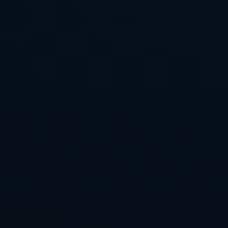
从舆论反应来看，姆巴佩的低调并没有削弱外界对他竞争金
称，他的回答显示出一种“领袖气质”，即把团队放在首位，
争”。有球迷在社交平台留言称：“一个真正有机会拿金球的
奖杯。”这种看法与姆巴佩“用球说话”的实际行动形成了呼应