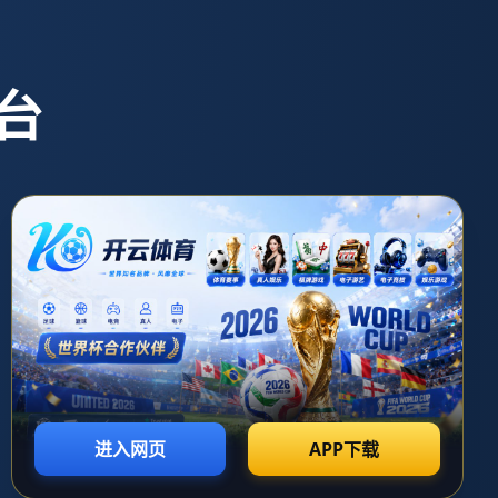
全国咨询热线：
0512-7955789