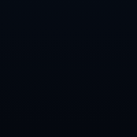
2023世界杯官方赛程详解
2026-08-09
狼队客场进攻乏力 创升班马战绩新低迷局
2026-08-09
欧洲杯为何比世界杯更加吸引眼球及其含金量分析
2026-08-09
高清免费足球世界杯直播观看指南
2026-08-09
关于我们
产品中心
新闻资讯
工程案例
公司专利
联系我们
0512-7955789
18751322600