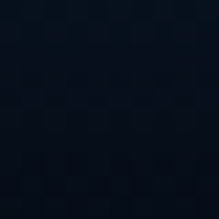
4、足球文化的传承与创新
C罗将2034世界杯视为一个足球文化传承与创新的重要舞台。随着
时代的发展，足球的内涵不断丰富，除了竞技，足球的精神已成为
无数年轻人追求梦想与团结互助的象征。通过世界杯这一平台，各
国能够向世界展示他们特有的足球文化，从而激发更多国家对于足
球的热爱与投入。
2034年世界杯将不仅保留传统的比赛方式，还会融合现代科技元
素，比如虚拟现实与人工智能等，以提高比赛的观赏性和互动性。
这种创新不仅能够吸引更多年轻观众，也将为足球文化的传承注入
新的活力和创意。
此外，C罗强调，足球文化的传播不仅是在赛场上，更应在校园、社
区等广泛层面进行，这就需要各参与国共同努力，通过各种方式推
广足球教育，培养未来的足球明星。这将有助于足球文化的根植与
延续，为未来的世界杯及其他国际赛事奠定坚实的基础。
总结：