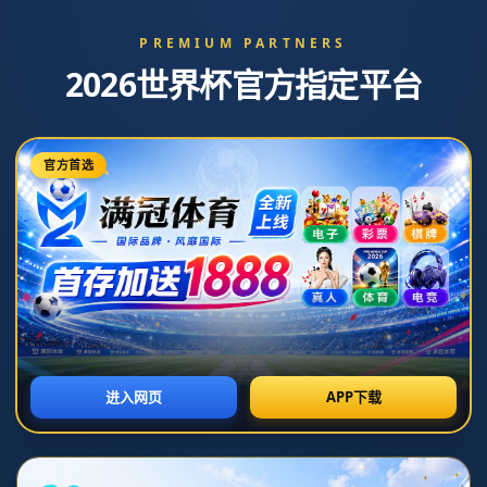
公司新闻
常见问题
C罗盛赞2034世界杯将创造历史 期待全球盛事的精彩
回归
发布时间：2026-06-12T08:30:52+08:00
人气：
本文将围绕C罗对于2034年世界杯的盛赞展开讨论，围绕其历史意
义、期待的全球影响、参与国的多样性以及足球文化的传承等四个
方面进行深入探讨。C罗作为全球最知名的足球运动员之一，他的言