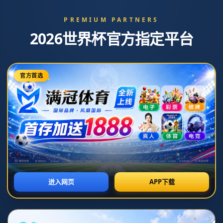
公司新闻
常见问题
荷兰众将直言阿根廷势不可挡 称其为世界杯夺冠热
门
发布时间：2026-06-12T08:30:52+08:00
人气：
本文将深入探讨阿根廷在当今足球世界中的崛起，尤其是在世界杯
舞台上的表现与前景。通过荷兰众将的评价，不难看出阿根廷被看
作世界杯夺冠的热门队伍之一。文章将通过以下四个方面进行详细