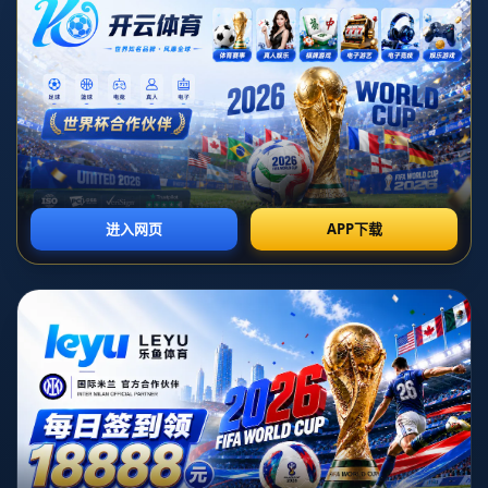
阐述：阿根廷的队伍实力、核心球员的发挥、团队的战术配合、以
及在重大比赛中的心理素质。每一方面都将深入分析其对球队整体
表现的影响，并试图揭示为何阿根廷在这次世界杯中引发了如此众
多的关注与期待。
1、阿根廷的队伍实力
阿根廷队历史悠久，档案里承载着无数的辉煌。他们在世界杯历史
上一直是强队，曾两次夺得冠军。近年来，虽然面临新旧更替的挑
战，但阿根廷在国际赛场上的表现依然出色，铺陈出一幅强队的轮
廓。
在欧冠和其他顶级联赛中，阿根廷球员的表现也为其国家队增添了
不少分量。从梅西到迪玛利亚，乃至年轻的佩塞利亚，新一代的阿
根廷球员都在不断证明自己的能力，尤其是在关键时刻总能挺身而
出。
相较于其他球队，阿根廷在整体的战术素养和个人球技上均表现突
出，这一点得到了荷兰球员的广泛认可。他们认为阿根廷的球员无
论在身体素质、技术能力以及战术意识等方面都显得尤其出色，确