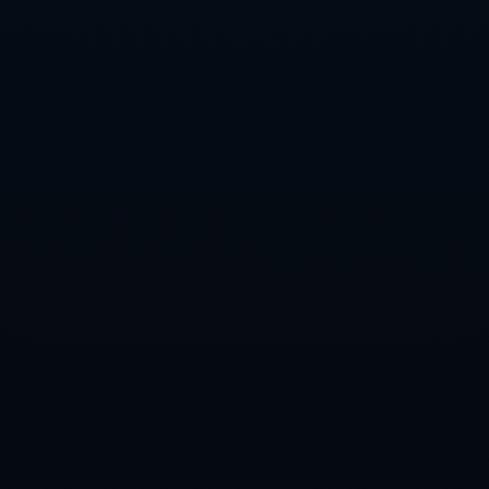
上一篇 : 今日足球赛结果全解析及即时比分更新一览
下一篇 : 滕哈赫赞奥纳纳表现出色引援策略显成效
推荐新闻
返回列表
皇马客战毕巴奥首发曝光！姆巴佩领衔三叉戟，连续三平后球队背水一战
2026-08-08
前巴黎总监回忆21年内心挣扎 想卖姆巴佩却遭拒绝
2026-08-08
林诗栋独揽两分 黄石基地·华新豪夺三连胜
2026-08-08
世界杯每四年举办一次的历史与时间安排探析
2026-08-08
巴萨客场狂胜皇马四球 国家德比展现强大实力解析
2026-08-08
欧洲杯为何比世界杯更加吸引眼球及其含金量分析
2026-08-08
关于我们
产品中心
新闻资讯
工程案例