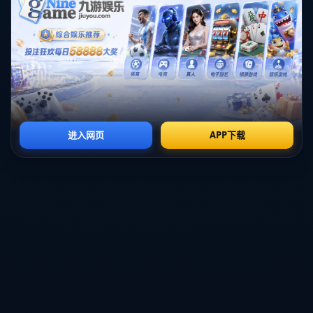
阿根廷不仅拥有个人技术出众的球员，更有严密的团队战术体系。
总教练斯卡罗尼在近几场国际比赛中展现出其战术灵活性，通过不
断的阵容变化来应对不同对手的挑战。
在进攻端，阿根廷注重流畅的传球与快速的反击，力求在有限的时
间内寻觅到进攻机会。而在防守上，他们的协调能力以及集体意识
显著提升，使对手难以轻松穿透防线。
荷兰球员指出，阿根廷的团队配合呈现出令人赞叹的默契，这种高
水平的战术执行力无疑会使他们在世界杯中走得更远。强大的团队
配合，不仅令球队形成合力，也增加了个人在比赛中的发挥空间。
4、重大比赛中的心理素质
心理素质在足球比赛中尤为重要，尤其是在世界杯这类高压赛事
中。阿根廷的历史让他们在面对巨大压力时不易崩溃，他们曾经历
过无数场激烈的赛事，并在其中积累了丰富的经验。
荷兰众将表示，阿根廷队员在关键时刻展现出的韧性与决心，常常