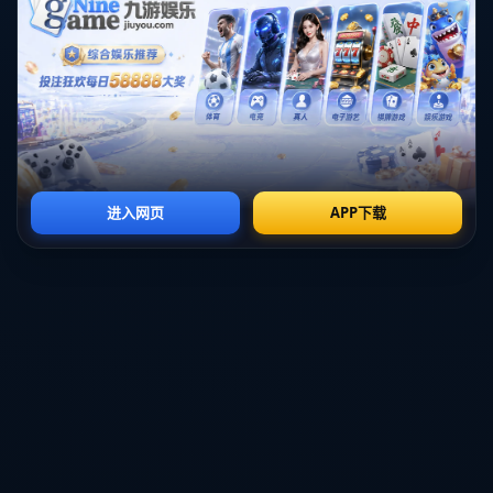
3、国旗在文化中的角色
巴萨国旗的影响不仅局限于体育领域，它在加泰罗尼亚文化中占据
了不可忽视的地位。作为文化认同的象征，国旗为加泰罗尼亚地区
的居民提供了一个凝聚的象征，增强了他们的民族自豪感与归属
感。
在文艺作品中，巴萨国旗频繁出现，成为了许多艺术创作的灵感源
泉。无论是在音乐、电影还是文学中，巴萨国旗所承载的情感和故
事深深触动了人们。在社会运动中，国旗也成为了集结与发声的象
征，为追求自由与团结的理念提供了核心支撑。
此外，在巴萨的主场“诺坎普”球场上，每一次比赛期间，国旗都会和
球迷的呐喊声一起高高飘扬，成为球队精神的直接体现。这种文化
现象，不仅是对俱乐部的个性表达，更是对加泰罗尼亚身份的庆
祝。
4、国旗所传递的价值观
巴萨国旗所传递的价值观，是俱乐部历史与传统相结合的重要体