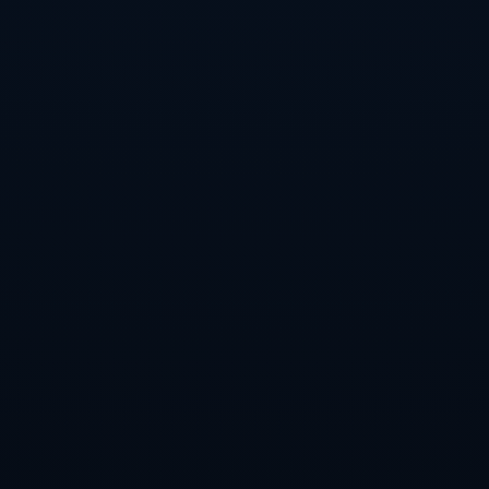
现。作为一个不屈服于压迫的精神象征，国旗鼓励了球迷与运动员
在逆境中奋斗的勇气，激励着每一个人追求卓越和自由的精神。
巴萨国旗还强调了团队合作与团结的重要性。无论是赛场上的团队
精神，还是球迷之间的相互支持，国旗的存在让人深刻体会到，只
要凝聚力量，便能突破重重困难，共同走向胜利。
而且，巴萨国旗通过代表俱乐部的理念，也向外界传递了希望与梦
想。巴萨的成功故事，激励着千千万万追梦者，让他们相信通过努
力和坚持，便能够实现自我价值与理想。
总结：
总的来说，巴萨国旗赋予了俱乐部独特的文化意义，成为无数球迷
心中不可替代的象征。从颜色的选择到历史的延续，国旗所承载的
情感与价值观让人深思，体现了巴萨不仅是一家足球俱乐部，更是
一种文化与精神的象征。
随着时间的推移，巴萨国旗的影响力仍在不断扩大，它不仅是加泰
罗尼亚民族认同的体现，更是全世界足球迷共同信仰的结晶。未