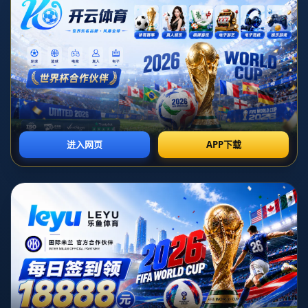
示巴萨国旗不仅仅是一面简单的象征物，更是在经历了百年风云的
同时，承载着无数的情感与信仰，成为了全世界足球迷乃至整个社
会的重要标志。本篇文章将详细解析上述四个方面，从而提升读者
对巴萨国旗全面而深入的理解。
1、国旗的设计与绘制
巴萨国旗的设计元素独特且富有深意。国旗的颜色主要是红与蓝，
这两种颜色分别代表着克拉特与卡尔特族的象征，体现了巴萨的文
化底蕴和历史背景。同时，国旗上的俱乐部徽章，象征着俱乐部的
身份和荣耀，将巴萨与加泰罗尼亚地区紧密相连。
国旗的每一条横线和每一块色块都不是随意而为，而是蕴含着丰富
的历史故事和文化内涵。红色象征着激情与勇气，蓝色则反映了忠
诚与坚韧，这种色彩组合不仅代表着篮球俱乐部自身的精神，也深
深扎根于加泰罗尼亚民族的认同之中。
此外，巴萨国旗的创建过程也一度代表了俱乐部从成立至今的历
程。随着时间的推移，国旗的设计虽然小有变动，但始终保持着它
的核心元素，这既彰显了俱乐部的传统，也体现了不断发展的创新