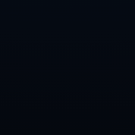
全面解析世界杯滚球投注策略计划
2026-08-09
切尔西明夏4亿引援计划恩昆库与贝林厄姆等强援加盟争锋新赛季
2026-08-09
2026世界杯下注攻略与技巧全面解析
2026-08-09
关于我们
产品中心
新闻资讯
工程案例
公司专利
联系我们
0512-7955789
18751322600
Copyright 2024
问鼎娱乐官网-问鼎娱乐下载-问鼎娱乐官方网站
All Rights by