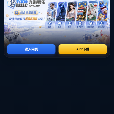
战术和签约方面进行深思熟虑，确保未来的发展方向更加明朗。
3、转会市场的竞争态势
转会市场的竞争从来都不是静止的，尤其是在一些知名球员身上，
更是体现出多种力量的角逐。德佩的拒绝，不仅仅是对纽卡斯尔报
价的简单回绝，它还反映出在现阶段的转会市场上，各个球队对球
员的争夺战是如何展开的。
目前，德佩的身边存在其他俱乐部的关注，这让他的选择变得更加
多元。其实，转会市场中，他并非只有纽卡斯尔一条路可以走，诸
多俱乐部的追逐意味着他可以根据自身需求选择最合适的去处。因
此，纽卡斯尔需要努力提升自身在市场中的竞争力，以求得到更多
优秀球员的青睐。
德佩的拒绝还突显了转会市场的复杂性，不仅涉及资金的投入，还
包括球员的发展需求、俱乐部的战术方针等多重因素。作为顶级前
锋，德佩理所当然地享受着这种市场流程所带来的主动权，而他的
一次拒绝也在某种程度上提醒了其他球队，单靠报价并不足以赢得