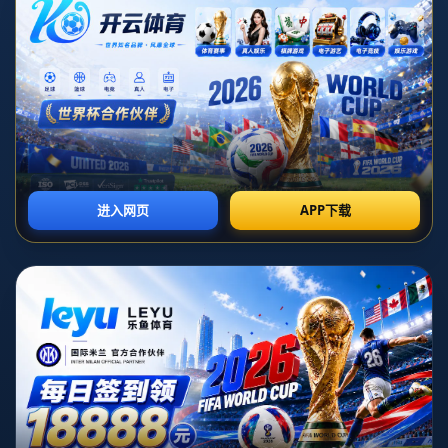
竞争形势以及转会市场的复杂性。本文将从四个方面对此事进行深
入分析：德佩的个人职业规划与转会意向、纽卡斯尔的球队现状与
未来发展、转会市场的竞争态势、以及德佩拒绝转会的可能影响。
通过这些分析，试图呈现整体事件的多面性和深度。
1、德佩的职业规划
德佩作为一名备受关注的前锋，近年来在职业生涯中积累了不少经
验，他在场上的表现也赢得了不少赞誉。在这段时间里，德佩需要
认真考虑自己的职业规划，特别是在面临转会的情况下。他希望寻
找一个能够给他提供更多出场机会和发展空间的俱乐部，以便充分
发挥自己的潜力。
据透露，德佩在拒绝纽卡斯尔的报价时，强调了他希望继续在西班
牙踢球的愿望。他对巴萨的未来充满期待，并希望能在这个历史悠
久的俱乐部中继续奋斗。因此，尽管2000万欧元的报价在许多方面
看似吸引人，但对于德佩来说，这并未符合他的长远目标。
此外，德佩还考虑到了国家队的选拔问题，作为荷兰国家队的核心
球员，他需要保持在高水平俱乐部的竞争状态，以便在国家队中继