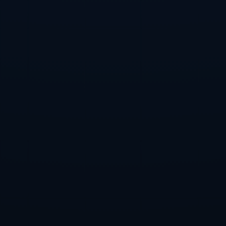
多尔在面对像荷兰这样的世界强队时，心理压力往往较大，可能会
影响他们的发挥。
在大赛的关键时刻，荷兰球员的心理成熟度和比赛经验常常使他们
能够在压力中找到发挥的节奏，而厄瓜多尔的年轻球员可能在这种
情况下容易出现失误。这种心理层面的差距，直接影响到比赛的胜
负结果。
此外，荷兰的足球文化也更加强调竞争与胜利，这种氛围使得球员
在关键比赛时能保持高度集中，挑战自我。而厄瓜多尔则可能在面
对强敌时，陷入畏惧和紧张的心理状态，有时无法展现出最佳水
平。
总结：
综上所述，荷兰足球凭借其辉煌的历史成就、独特的技战术风格、
对厄瓜多尔的优势交锋记录以及更为成熟的心理素质，在面对厄瓜
多尔的比赛中表现出色。这些因素共同作用，使得荷兰在竞争中常
常立于不败之地。