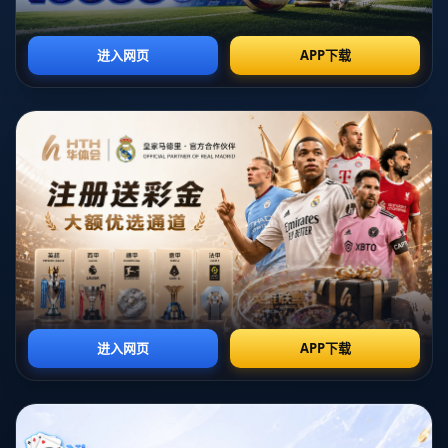
和实践支持，进一步巩固了荷兰足球在国际舞台上的影响力。
2、球队技战术风格
荷兰足球的技战术风格以快速传球、灵活跑动和图案化阵型著称，
强调集体协作和个人能力的有机结合。在大赛中，这种风格使得荷
兰能够充分发挥其球员的技术特点，迅速找到打开对方防线的机
会。
与厄瓜多尔相比，荷兰在控球和传递上都占据优势。荷兰球员的传
球成功率较高，在快速进攻和快速回防之间能够迅速切换，形成有
效的攻防转换。而厄瓜多尔在控球率和有效传球能力上相对较弱，
面对荷兰的高压逼抢战术，往往难以组织起有效的进攻。
此外，荷兰的边路进攻能力突出，依靠快速的边锋和后卫的助攻，
能够有效突破厄瓜多尔的防线。荷兰在总体空间控制和跑位合理性
上具有明显优势，这些都赋予了他们在与任何对手较量时的胜算提
升。