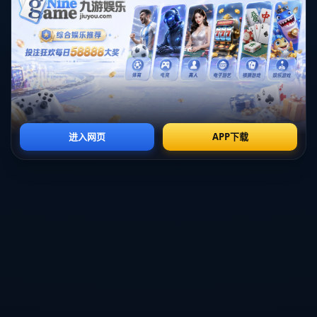
3、对厄瓜多尔的交锋记录
在历史交锋记录中，荷兰与厄瓜多尔的对决大多数情况下荷兰队均
占有优势。两队在世界杯和友谊赛中曾有多次碰面，结果大多以荷
兰胜出告终，这为荷兰在与厄瓜多尔的未来交锋中，提供了心理上
的优势。
例如，在2014年世界杯小组赛中，荷兰以3-1战胜厄瓜多尔，这场比
赛不仅体现了荷兰的技战术水平，也展示了他们在关键比赛中的稳
定性和应对压力的能力。这样的历史交手展示了荷兰队面对厄瓜多
尔时的自信和默契。
此外，荷兰对厄瓜多尔战术上的研究和相应的应变能力也是其在比
赛中胜出的重要因素。教练组会根据以往比赛的经验，制定相应的
战术策略，确保在比赛中能够发挥最大优势。
4、心理因素分析
心理因素在足球比赛中扮演着重要角色，荷兰队的历史成就和强大
阵容使得他们在面对任何对手时都具备更高的自信心。相反，厄瓜