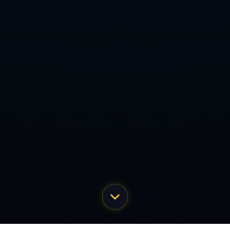
关于我们
产品中心
新闻资讯
工程案例
公司专利
联系我们
0512-7955789
18751322600
Copyright 2024
问鼎娱乐官网-问鼎娱乐下载-问鼎娱乐官方网站
All Rights by
问鼎娱乐下载
地址：安徽省滁州市琅琊区西涧街道
电话咨询
公司简介
新闻资讯
网站首页