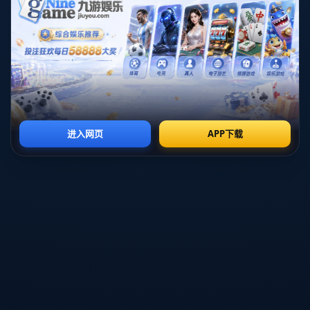
次进攻选择不够合理，出现了仓促三分和不必要的失误，主场球迷
的情绪也从此前的轻松欢呼转为紧张的低声议论。关键时刻，爱德
华兹站了出来，他用一记强行突破后的2+1打破了球队几分钟的得分
荒，随后的防守回合中又在外线成功逼迫对手失误，将比赛重新拉
回到森林狼熟悉的轨道上。