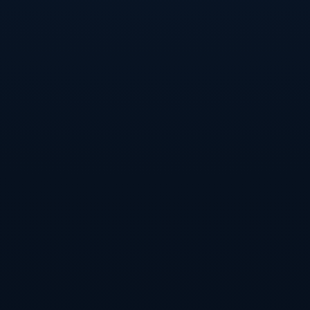
但仍存在不确定性的场次，最多只适度提高到3份。切忌用翻倍或加
注方式“追回损失”，这种情绪化操作往往会在短时间内放大风险。真
正合理的思路，是把每一笔下注都当成独立事件，避免上一场输赢
影响下一场判断。
学会解读赔率与隐含概率
当你看到某队胜赔为2点0时，这意味着什么。实际上，赔率中已经
包含了隐含概率。无水位情况下，赔率为2点0的结果，对应的理论
概率约为50百分比；赔率为4点0，则对应25百分比左右。真实情况
还需考虑庄家的利润空间，因此所有结果的隐含概率相加常常会超
过100百分比。
理性下注者会用一种简单方法 心算或借助工具，把赔率转换为大致
概率，再与自己根据信息判断得出的主观概率比较。如果你通过分
析认为某队真实胜率在60百分比左右，而平台给出的赔率隐含胜率
仅约45到50百分比，那么这就是一个具有潜在价值的下注点。反
之，即使你非常看好某支热门球队，但如果赔率已经低到与真实胜
率不匹配，就应当学会放弃没有价值的下注。