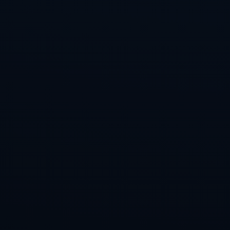
在选择平台时 可以根据自己的设备习惯来做区分 如果主要在
看更方便 如果偏向于在手机或平板上观看 则可以下载平台的官
息时间也能跟上实时进度。同时 建议提前关注赛事官方账号 
键对局。
保障观看体验 网络和设备设置必须到位
要真正做到“精彩赛事一网打尽” 光有直播源还不够 流畅稳
稳定的宽带网络或5G移动网络 将其他占用带宽较大的下载任
手动调整清晰度 由超清切换至高清或流畅模式 实测很多赛
在设备方面 建议提前进行一次“小测试” 例如在正式比赛日