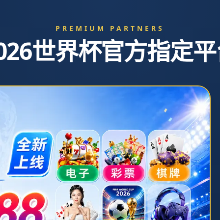
闻资讯
联系我们