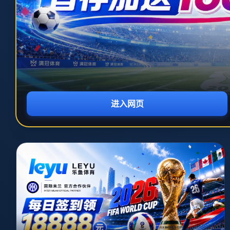
如何在线观看OW世界杯实
发布时间：2026-06-12T08:30:52+08:00
人气：
如何在线观看OW世界杯实时直播精彩赛事一网打尽
当OW世界杯的战火点燃时，无数玩家都希望第一时间坐在“
集锦，实时直播不仅能同步感受赛场节奏，还能在弹幕和社
无法取代的。想要做到“精彩赛事一网打尽”，关键在于选对
资源，让每一场OW世界杯都值得回味。