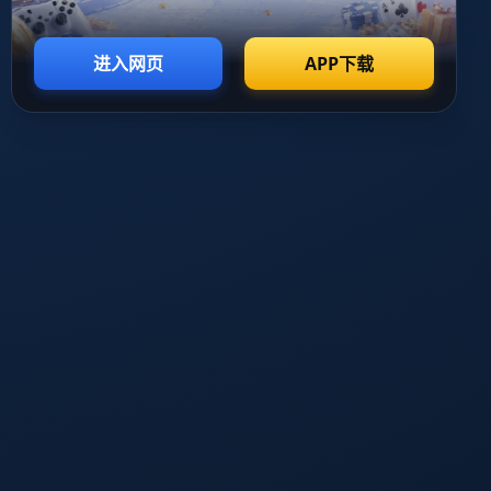
全面解析世界杯球队实力对比与分析
哪里
2026-06-10T08:31:01+08:00
20
“2026世界杯直播版权争夺战全面启动”
20
2026-06-10T08:31:00+08:00
20
在线留言
*
姓名：
*
电话：
*
邮箱：