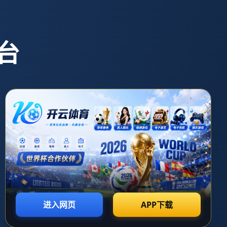
全国咨询热线：
0512-7955789