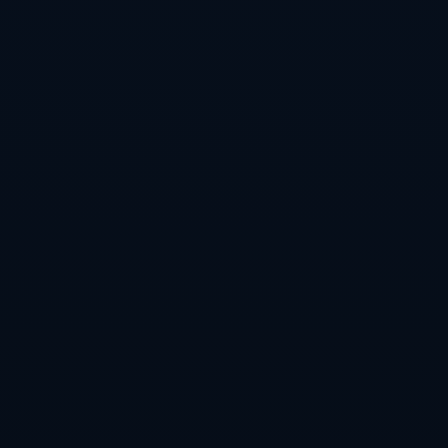
时代，门线技术与VAR的引入更是深刻改变了世界杯的精彩瞬间呈
现方式。从“门线悬案”到“毫米级越位”，从肉眼争议到慢动作多角度
回放，观赛体验变得更为理性与精确。但技术介入也带来了新的争
议：节奏被打断、情绪起伏延后释放、球员与裁判关系复杂化等，
都成为世界杯时代变迁的一部分。可以说，每一次判罚回看与改
判，既保证了结果的公平性，也在悄悄塑造着球迷对于“什么才是真
正的精彩瞬间”的新标准。